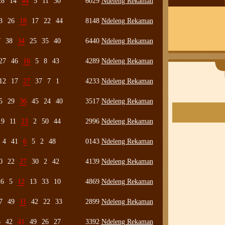
28
14
44
5
11
30
6029
Ndeleng Rekaman
3
26
18
17
22
44
8148
Ndeleng Rekaman
7
38
34
25
35
40
6440
Ndeleng Rekaman
27
46
16
5
8
43
4289
Ndeleng Rekaman
12
17
27
37
7
1
4233
Ndeleng Rekaman
5
29
36
45
24
40
3517
Ndeleng Rekaman
19
11
23
2
50
44
2996
Ndeleng Rekaman
4
41
6
5
2
48
0143
Ndeleng Rekaman
0
22
27
30
2
42
4139
Ndeleng Rekaman
26
5
12
13
33
10
4869
Ndeleng Rekaman
7
49
11
42
22
33
2899
Ndeleng Rekaman
6
42
41
49
26
27
3392
Ndeleng Rekaman