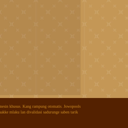
 mesin khusus. Kang rampung otomatis. Jowopools
nakke mlaku lan divalidasi sadurunge saben tarik