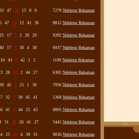
33
47
20
15
8
9
7278
Ndeleng Rekaman
5
47
19
12
41
36
8832
Ndeleng Rekaman
25
17
3
2
28
29
9282
Ndeleng Rekaman
40
17
7
30
4
38
6937
Ndeleng Rekaman
10
43
6
42
1
2
1109
Ndeleng Rekaman
23
28
10
2
44
27
6302
Ndeleng Rekaman
39
45
5
25
1
38
7956
Ndeleng Rekaman
47
32
7
30
45
41
1368
Ndeleng Rekaman
26
41
6
44
25
43
0895
Ndeleng Rekaman
3
31
30
26
41
27
5445
Ndeleng Rekaman
34
25
44
4
39
31
9836
Ndeleng Rekaman