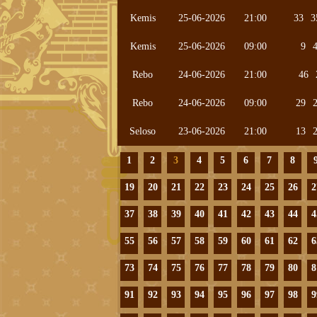
Kemis
25-06-2026
21:00
33
3
Kemis
25-06-2026
09:00
9
Rebo
24-06-2026
21:00
46
Rebo
24-06-2026
09:00
29
Seloso
23-06-2026
21:00
13
1
2
3
4
5
6
7
8
19
20
21
22
23
24
25
26
2
37
38
39
40
41
42
43
44
4
55
56
57
58
59
60
61
62
6
73
74
75
76
77
78
79
80
8
91
92
93
94
95
96
97
98
9