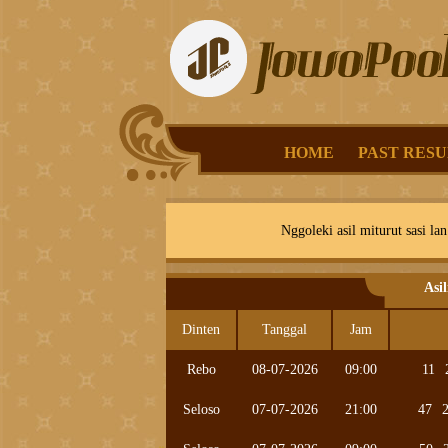
HOME
PAST RESU
Nggoleki asil miturut sasi lan
Asi
Dinten
Tanggal
Jam
Rebo
08-07-2026
09:00
11
Seloso
07-07-2026
21:00
47