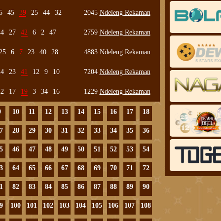
5
45
39
25
44
32
2045
Ndeleng Rekaman
44
27
42
6
2
47
2759
Ndeleng Rekaman
25
6
7
23
40
28
4883
Ndeleng Rekaman
24
23
41
12
9
10
7204
Ndeleng Rekaman
22
17
19
3
34
16
1229
Ndeleng Rekaman
9
10
11
12
13
14
15
16
17
18
7
28
29
30
31
32
33
34
35
36
5
46
47
48
49
50
51
52
53
54
3
64
65
66
67
68
69
70
71
72
1
82
83
84
85
86
87
88
89
90
9
100
101
102
103
104
105
106
107
108