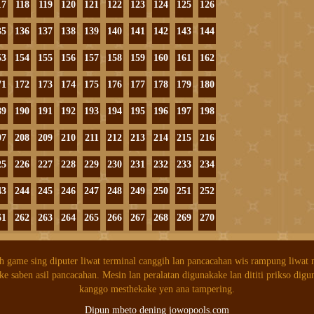
17
118
119
120
121
122
123
124
125
126
35
136
137
138
139
140
141
142
143
144
53
154
155
156
157
158
159
160
161
162
71
172
173
174
175
176
177
178
179
180
89
190
191
192
193
194
195
196
197
198
07
208
209
210
211
212
213
214
215
216
25
226
227
228
229
230
231
232
233
234
43
244
245
246
247
248
249
250
251
252
61
262
263
264
265
266
267
268
269
270
h game sing diputer liwat terminal canggih lan pancacahan wis rampung liwat
ke saben asil pancacahan. Mesin lan peralatan digunakake lan dititi prikso digu
kanggo mesthekake yen ana tampering.
Dipun mbeto dening jowopools.com