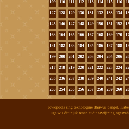
109
110
111
112
113
114
115
116
1
127
128
129
130
131
132
133
134
1
145
146
147
148
149
150
151
152
1
163
164
165
166
167
168
169
170
1
181
182
183
184
185
186
187
188
1
199
200
201
202
203
204
205
206
2
217
218
219
220
221
222
223
224
2
235
236
237
238
239
240
241
242
2
253
254
255
256
257
258
259
260
2
Jowopools sing teknologine dhuwur banget. Kabe
uga wis ditunjuk tenan audit sawijining ngesyah