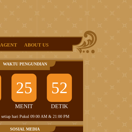
 AGENT
ABOUT US
WAKTU PENGUNDIAN
25
51
MENIT
DETIK
 setiap hari Pukul 09:00 AM & 21:00 PM
SOSIAL MEDIA