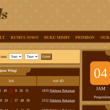
LT
RUMUS JOWO
BUKU MIMPI
PRIMBON
OUR
 taun
04
lipun Wingi
Asil
Asil 4D
JAM
2
49
19
8
20
31
1819
Ndeleng Rekaman
Pengundian
28
20
8
37
48
38
3152
Ndeleng Rekaman