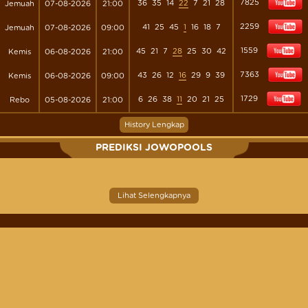
7825
36
35
14
22
7
21
28
Jemuah
07-08-2026
21:00
2259
41
25
45
1
16
18
7
Jemuah
07-08-2026
09:00
1559
45
21
7
28
25
30
42
Kemis
06-08-2026
21:00
7363
43
26
12
16
29
9
39
Kemis
06-08-2026
09:00
1729
6
26
38
11
20
21
25
Rebo
05-08-2026
21:00
History Lengkap
PREDIKSI JOWOPOOLS
Lihat Selengkapnya